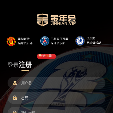
送
18
元
注册
登录