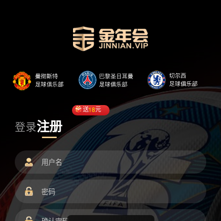
送
18
元
注册
登录